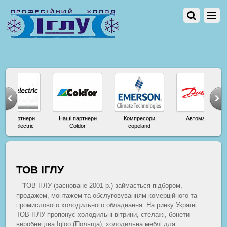
і партнери
Наші партнери
Компресори
Автоматика
hnoelectric
Coldor
copeland
ТОВ ІГЛУ
Т
ОВ ІГЛУ (засноване 2001 р.) займається підбором,
продажем, монтажем та обслуговуванням комерційного та
промислового холодильного обладнання. На ринку Україні
ТОВ ІГЛУ пропонує холодильні вітрини, стелажі, бонети
виробництва Igloo (Польща), холодильна меблі для