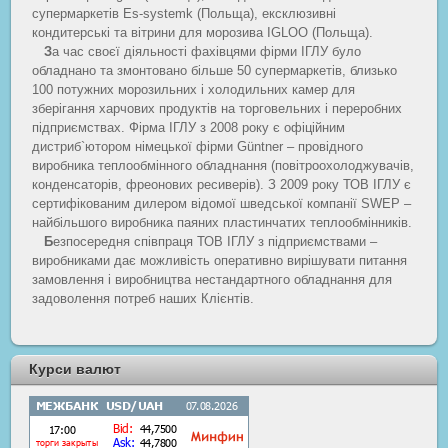
супермаркетів Es-systemk (Польща), ексклюзивні
кондитерські та вітрини для морозива IGLOO (Польща).
З
а час своєї діяльності фахівцями фірми ІГЛУ було
обладнано та змонтовано більше 50 супермаркетів, близько
100 потужних морозильних і холодильних камер для
зберігання харчових продуктів на торговельних і переробних
підприємствах. Фірма ІГЛУ з 2008 року є офіційним
дистриб`ютором німецької фірми Güntner – провідного
виробника теплообмінного обладнання (повітроохолоджувачів,
конденсаторів, фреонових ресиверів). З 2009 року ТОВ ІГЛУ є
сертифікованим дилером відомої шведської компанії SWEP –
найбільшого виробника паяних пластинчатих теплообмінників.
Б
езпосередня співпраця ТОВ ІГЛУ з підприємствами –
виробниками дає можливість оперативно вирішувати питання
замовлення і виробництва нестандартного обладнання для
задоволення потреб наших Клієнтів.
Курси валют