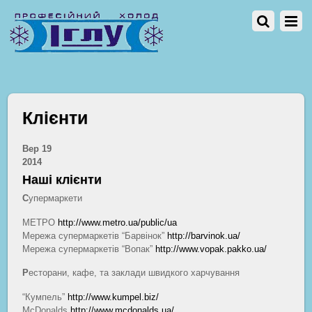
Клієнти
Вер
19
2014
Наші клієнти
С
упермаркети
МЕТРО
http://www.metro.ua/public/ua
Мережа супермаркетів “Барвінок”
http://barvinok.ua/
Мережа супермаркетів “Вопак”
http://www.vopak.pakko.ua/
Р
есторани, кафе, та заклади швидкого харчування
“Кумпель”
http://www.kumpel.biz/
McDonalds
http://www.mcdonalds.ua/