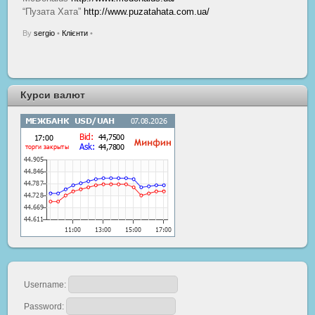
“Пузата Хата”
http://www.puzatahata.com.ua/
By
sergio
•
Клієнти
•
Курси валют
Username:
Password: